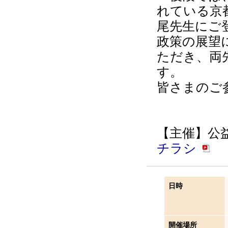
れている京
尾先生にご
政策の展望
ただき、両
す。
皆さまのご
【主催】公
チラシ
日時
開催場所