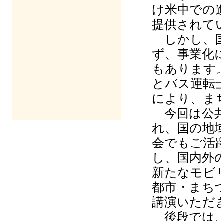
け米中での
提供されて
しかし、国
ず、事業化
もあります
とバス運転
により、ま
今回は公共
れ、国の地
会でもご活
し、国内外
新たなモビ
都市・まち
講演いただ
後段では、