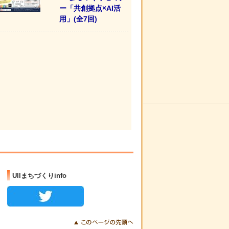
ー「共創拠点×AI活
用」(全7回)
UIIまちづくりinfo