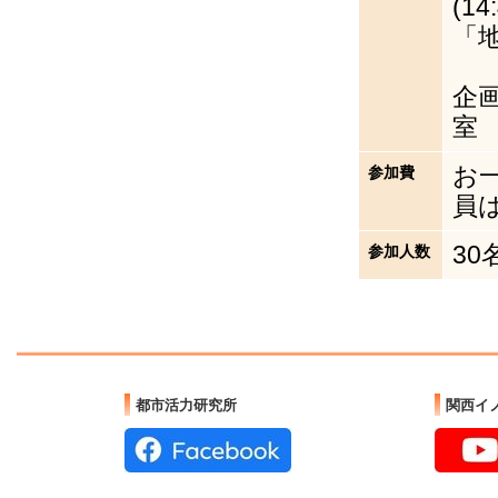
(14
「
光
企
室 
お
参加費
員は
30
参加人数
都市活力研究所
関西イ