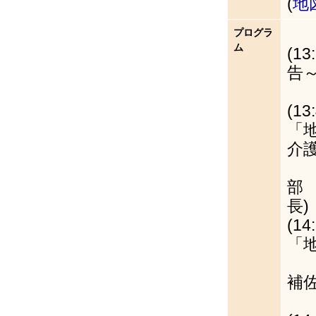
(
地
プログラ
ム
(1
告
(1
「
介
石
部
(14
「
向
補