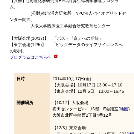
【共催】(独)理化学研究所HPCI計算生命科学推進プログラ
ム、
(公財)都市活力研究所、NPO法人バイオグリッドセ
ンター関西、
大阪大学臨床医工学融合研究教育センター
【大阪会場(10/17)】 「ポスト『京』への期待」
【東京会場(12/5)】 「ビッグデータのライフサイエンスへ
の応用」
プログラムはこちらへ
日時
2014年10月17日(金)
【大阪会場】10月17日 13:00～17:10
【東京会場】12月 5日 13:00～16:45
開催場所
【10/17】大阪会場:
梅田センタービル 16階 E会議室(
地図
)
大阪市北区中崎西2丁目4番12号
【12/5】東京会場:
ステーションコンファレンス東京 503(
地