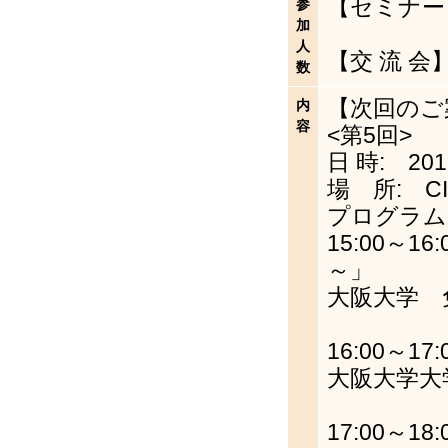
【セミナー
参
加
人
【交 流 会
数
【次回のご
内
容
<第5回>
日 時: 201
場 所: C
プログラム
15:00
～」
大阪大学 
16:00
大阪大学大
17:00～