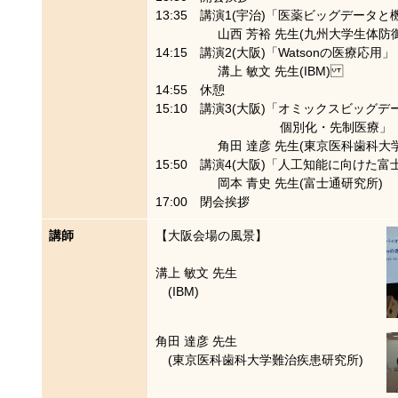
13:35 講演1(宇治)「医薬ビッグデー
山西 芳裕 先生(九州大学生体防御医
14:15 講演2(大阪)「Watsonの医療応用」
溝上 敏文 先生(IBM)
14:55 休憩
15:10 講演3(大阪)「オミックスビッグ
個別化・先制医療」
角田 達彦 先生(東京医科歯科大学
15:50 講演4(大阪)「人工知能に向けた
岡本 青史 先生(富士通研究所)
17:00 閉会挨拶
講師
【大阪会場の風景】
溝上 敏文 先生
(IBM)
角田 達彦 先生
(東京医科歯科大学難治疾患研究所)