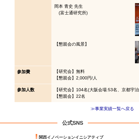
岡本 青史 先生
(富士通研究所)
【懇親会の風景】
【研究会】無料
参加費
【懇親会】2,000円/人
参加人数
【研究会】104名(大阪会場:53名、京都宇治会
【懇親会】22名
≫事業実績一覧へ戻る
公式SNS
関西イノベーションイニシアティブ