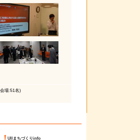
場:51名)
UIIまちづくりinfo