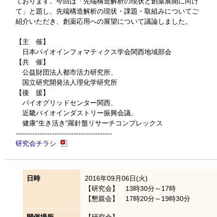
ております。今回は「先端構造解析の現状と創薬展開に向け
て」と題し、先端構造解析の現状・課題・取組みについてご
紹介いただき、創薬応用への展望について議論しました。
【主 催】
日本バイオインフォマティクス学会関西地域部会
【共 催】
公益財団法人都市活力研究所、
国立研究開発法人理化学研究所
【後 援】
バイオグリッドセンター関西、
近畿バイオインダストリー振興会議、
健康"生き活き"羅針盤リサーチコンプレックス
----------------------------------------
研究会チラシ
日時
2016年09月06日(火)
【研究会】 13時30分～17時
【懇親会】 17時20分～19時30分
開催場所
【研究会】