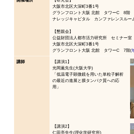
大阪市北区大深町3番1号
グランフロント大阪 北館 タワーC 8階
ナレッジキャピタル カンファレンスルーム R
【懇親会】
公益財団法人都市活力研究所 セミナー室
大阪市北区大深町3番1号
グランフロント大阪 北館 タワーC 7階(
講師
【講演1】
光岡薫先生(大阪大学)
「低温電子顕微鏡を用いた単粒子解析
の最近の進展と膜タンパク質への応
用」
【講演2】
仁田亮先生(理化学研究所)