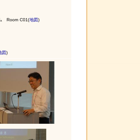
oom C01(
地図
)
地図
)